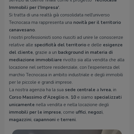
servizio al cliente finale come il progetto
'Tecnocasa
Immobili per l'Impresa'
.
Si tratta di una realtà già consolidata nell'universo
Tecnocasa ma rappresenta una
novità per il territorio
canavesano
.
I nostri professionisti sono riusciti ad unire le conoscenze
relative alle
specificità del territorio
e delle
esigenze
del cliente
, grazie a un
background in materia di
mediazione
immobiliare
rivolto sia alla vendita che alla
locazione nel settore residenziale, con l'esperienza del
marchio Tecnocasa in ambito industriale e degli immobili
per le piccole e grandi imprese.
La nostra agenzia ha la sua
sede centrale
a
Ivrea
, in
Corso Massimo d'Azeglio n. 10
e siamo
specializzati
unicamente
nella vendita e nella locazione degli
immobili per le imprese
, come
uffici
,
negozi
,
magazzini
,
capannoni
e
terreni
.